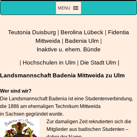
Zum
MENU
Inhalt
springen
Teutonia Duisburg
|
Berolina Lübeck
|
Fidentia
Mittweida
|
Badenia Ulm
|
Inaktive u. ehem. Bünde
|
Hochschulen in Ulm
|
Die Stadt Ulm |
Landsmannschaft Badenia Mittweida zu Ulm
Wer sind wir?
Die Landsmannschaft Badenia ist eine Studentenverbindung,
die 1886 am ehemaligen Technikum Mittweida
in Sachsen gegründet wurde.
Zur damaligen Zeit rekrutierten sich die
Mitglieder aus badischen Studenten –
daher der Name.